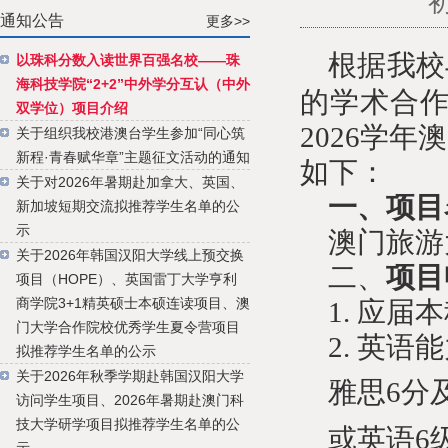
通知公告
更多>>
根据我校
以珠科分数入读世界百强名校——珠
海科技学院“2+2”中外学分互认（中外
的学术合
双学位）项目介绍
202
6
学年澳
关于组织我校港澳台学生参加“同心筑
新程·青春赋华章”主题征文活动的通知
如下：
关于对2026年暑期赴加拿大、英国、
一、项目
新加坡短期交流拟推荐学生名单的公
示
澳门
旅游
关于2026年韩国汉阳大学线上预交换
二、
项目
项目（HOPE）、英国雷丁大学亨利
商学院3+1精英硕士本硕连读项目、澳
1.
应届本
门大学合作院校优秀学生夏令营项目
2.
英语能
拟推荐学生名单的公示
关于2026年秋季学期赴韩国汉阳大学
雅思
6分
访问学生项目、2026年暑期赴澳门科
技大学研学项目拟推荐学生名单的公
或英语
6