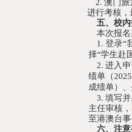
2.
澳门旅
进行考核
，
五、
校内
本次报名
1.
登录
“
择“学生赴
2.
进入申
绩单（
20
成绩单）、
3.
填写并
主任审核，
至港澳台事
六、注意