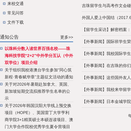
来校交通
吉珠留学生与高考作文会碰撞出
常见问答
外国人爱上中国结（2017.6
文件下载
【留学生采访】解密档案：吉
通知公告
更多>>
【外事新闻】国际班学生荣获
以珠科分数入读世界百强名校——珠
【外事新闻】我校国际学生体验
海科技学院“2+2”中外学分互认（中外
双学位）项目介绍
【外事新闻】在吉珠的你们真的
关于组织我校港澳台学生参加“同心筑
新程·青春赋华章”主题征文活动的通知
【外事新闻】这些国外友人的
关于对2026年暑期赴加拿大、英国、
【外事新闻】我校来华留学生
新加坡短期交流拟推荐学生名单的公
示
【外事新闻】日本金城学院大
关于2026年韩国汉阳大学线上预交换
项目（HOPE）、英国雷丁大学亨利
商学院3+1精英硕士本硕连读项目、澳
门大学合作院校优秀学生夏令营项目