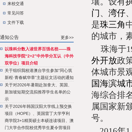
壤。设有
来校交通
门
、
湾仔
常见问答
是
珠三角
文件下载
的城市，
通知公告
更多>>
珠海于
以珠科分数入读世界百强名校——珠
海科技学院“2+2”中外学分互认（中外
外开放
政
双学位）项目介绍
体城市景
关于组织我校港澳台学生参加“同心筑
新程·青春赋华章”主题征文活动的通知
国海滨城
关于对2026年暑期赴加拿大、英国、
新加坡短期交流拟推荐学生名单的公
海综合排
示
属国家新
关于2026年韩国汉阳大学线上预交换
项目（HOPE）、英国雷丁大学亨利
号。
商学院3+1精英硕士本硕连读项目、澳
门大学合作院校优秀学生夏令营项目
2016
年