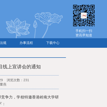
手机扫一扫
资讯早知道
法规
办事流程
下载中心
目线上宣讲会的通知
/29 浏览次数：
231
：董燕
球竞争力，学校特邀香港岭南大学研
下：