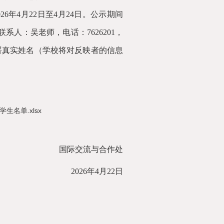
2
6
年
4
月
22
日至
4月
24
日
。公示期间
联系人：
吴
老师，电话：
762
6201
，
署真实姓名（学校将对反映者的信息
生名单.xlsx
国际交流与合作处
202
6
年
4月
22
日