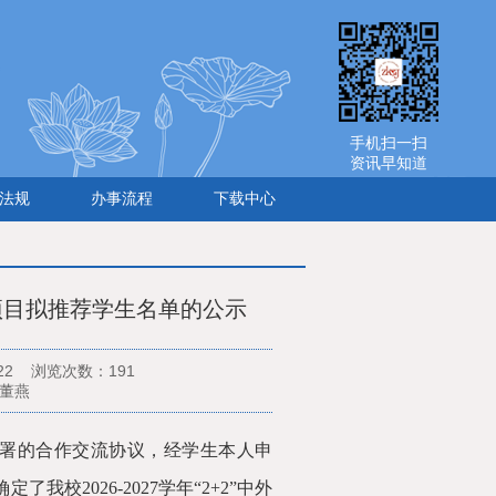
手机扫一扫
资讯早知道
法规
办事流程
下载中心
互认项目拟推荐学生名单的公示
/22 浏览次数：
191
：董燕
署的合作交流协议，经学生本人申
确定了我校
202
6
-202
7
学年
“2+2”中外